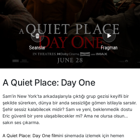
Seanslar
Fragman
A Quiet Place: Day One
Sam’in New York’ta arkadaşlarıyla çıktığı grup gezisi keyifli bir
şekilde sürerken, dünya bir anda sessizliğe gömen istilayla sarsılır.
Şehir sessiz kalabilecek midir? Sam ve yeni, beklenmedik dostu
Eric güvenli bir yere ulaşabilecekler mi? Ama ne olursa olsun…
sakın ses çıkarma.
A Quiet Place: Day One film
ini sinemada izlemek için hemen